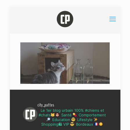
city_pattes
Le 1er blog urbain 100% #chiens et
#chats
Santé
Comportement
Education
Lifestyle
Shopping🛍 VIP
Bordeaux