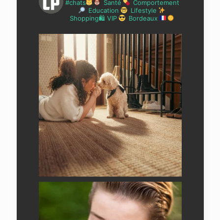
#chats
Santé
Comportement
Education
Lifestyle
Shopping🛍 VIP
Bordeaux