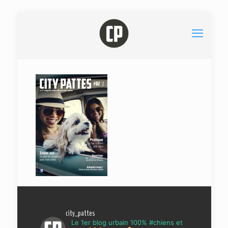
city_pattes
Le 1er blog urbain 100% #chiens et