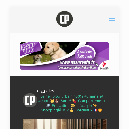
city_pattes
Le 1er blog urbain 100% #chiens et
#chats
Santé
Comportement
Education
Lifestyle
Shopping🛍 VIP
Bordeaux