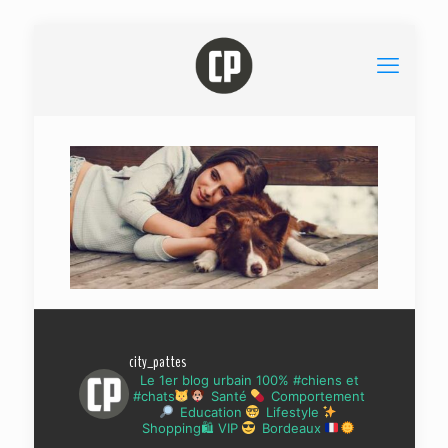
city_pattes
Le 1er blog urbain 100% #chiens et
#chats
Santé
Comportement
Education
Lifestyle
Shopping🛍 VIP
Bordeaux