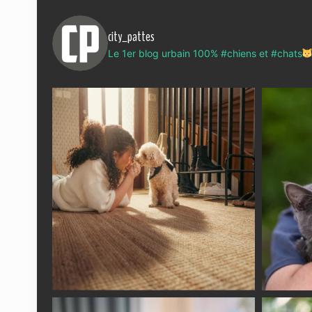
city_pattes
Le 1er blog urbain 100% #chiens et #chats