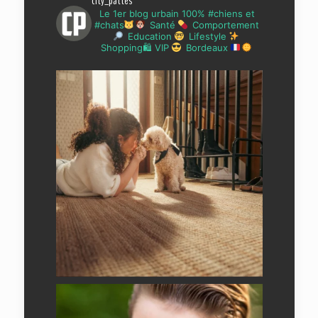
city_pattes
Le 1er blog urbain 100% #chiens et
#chats
Santé
Comportement
Education
Lifestyle
Shopping🛍 VIP
Bordeaux